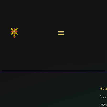
Act
Noti
Pró