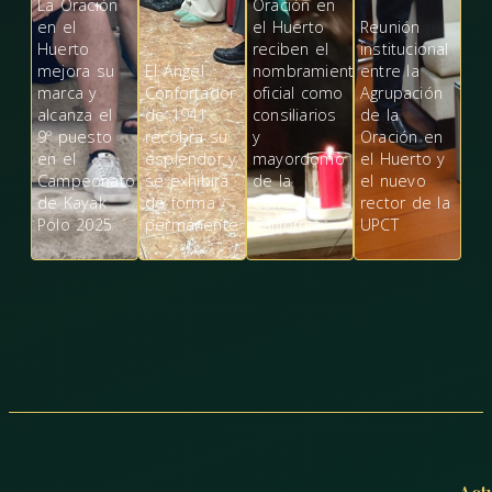
La Oración
Oración en
en el
el Huerto
Reunión
Huerto
reciben el
institucional
mejora su
El Ángel
nombramiento
entre la
marca y
Confortador
oficial como
Agrupación
alcanza el
de 1941
consiliarios
de la
9º puesto
recobra su
y
Oración en
en el
esplendor y
mayordomo
el Huerto y
Campeonato
se exhibirá
de la
el nuevo
de Kayak
de forma
Cofradía
rector de la
Polo 2025
permanente
California
UPCT