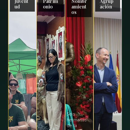
Juvent
Patrim
Nombr
Agrup
ud
onio
amient
ación
os
Seis
hermanos
de la