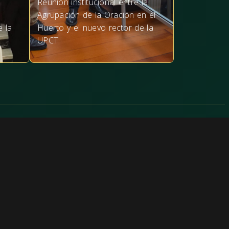
Reunión institucional entre la
Agrupación de la Oración en el
e la
Huerto y el nuevo rector de la
UPCT
Información
ología
Aviso legal
Política de privacidad
Tercios
Política de cookies
dente