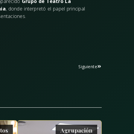
saparecido
Grupo de Teatro La
nia
, donde interpretó el papel principal
sentaciones.
Siguiente
tos
Agrupación