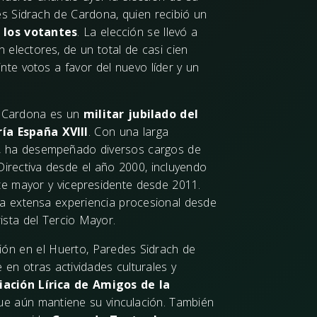
s Sidrach de Cardona, quien recibió un
 los votantes
. La elección se llevó a
n electores, de un total de casi cien
inte votos a favor del nuevo líder y un
e Cardona es un
militar jubilado del
ía España XVIII
. Con una larga
ón, ha desempeñado diversos cargos de
Directiva desde el año 2000, incluyendo
nte mayor y vicepresidente desde 2011.
a extensa experiencia procesional desde
ista del Tercio Mayor.
ión en el Huerto, Paredes Sidrach de
en otras actividades culturales y
ación Lírica de Amigos de la
que aún mantiene su vinculación. También