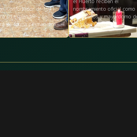
el Huerto reciben el
gel Confortador de 1941
nombramiento oficial como
ra su esplendor y se
consiliarios y mayordomo d
irá de forma permanente
Cofradía California
Actualidad
Acerca de
Noticias
Historia y simb
Próximos Eventos
Patrimonio
Procesiones y 
Contacto
Carta del Presi