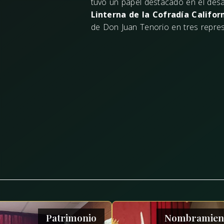
tuvo un papel destacado en el de
Linterna de la Cofradía Califor
de Don Juan Tenorio en tres repre
Patrimonio
Nombramien