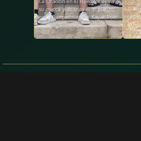
La Oración en el Huerto mejora
su marca y alcanza el 9º puesto
El Án
en el Campeonato de Kayak Polo
recob
2025
exhib