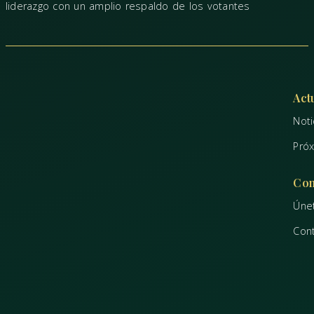
liderazgo con un amplio respaldo de los votantes
Act
Noti
Pró
Con
Únet
Con