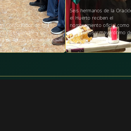
Seis hermanos de la Oració
el Huerto reciben el
gel Confortador de 1941
nombramiento oficial como
ra su esplendor y se
consiliarios y mayordomo d
irá de forma permanente
Cofradía California
Actualidad
Acerca de
Noticias
Historia y simb
Próximos Eventos
Patrimonio