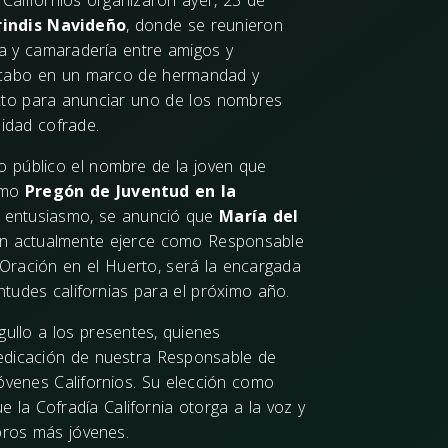
 Californios organizaron ayer, 23 de
rindis Navideño
, donde se reunieron
a y camaradería entre amigos y
 a cabo en un marco de hermandad y
ecto para anunciar uno de los nombres
idad cofrade.
zo público el nombre de la joven que
ximo
Pregón de Juventud en la
n entusiasmo, se anunció que
María del
en actualmente ejerce como Responsable
 Oración en el Huerto, será la encargada
entudes californias para el próximo año.
ullo a los presentes, quienes
edicación de nuestra Responsable de
óvenes Californios. Su elección como
e la Cofradía California otorga a la voz y
bros más jóvenes.