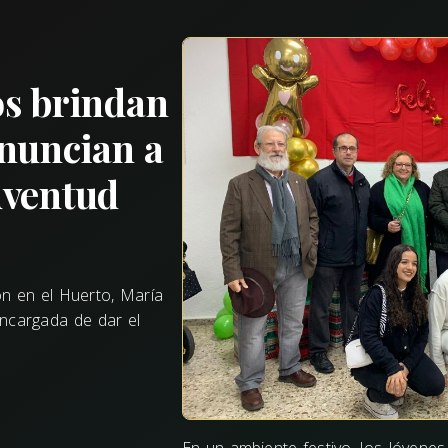
os brindan
anuncian a
uventud
n en el Huerto, María
encargada de dar el