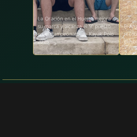
La Oración en el Huerto mejora
su marca y alcanza el 9º puesto
El Án
en el Campeonato de Kayak Polo
recob
2025
exhib