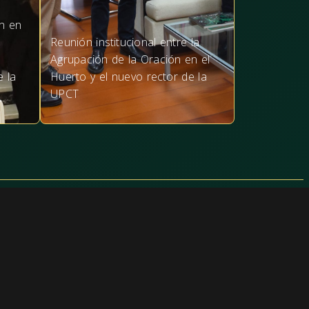
n en
Reunión institucional entre la
Agrupación de la Oración en el
e la
Huerto y el nuevo rector de la
UPCT
Información
ología
Aviso legal
Política de privacidad