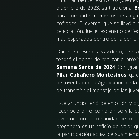
En un ambiente festivo, los Jóvenes
diciembre de 2023, su tradicional
B
para compartir momentos de alegrí
cofrades. El evento, que se llevó
celebración, fue el escenario perf
más esperados dentro de la comun
Durante el Brindis Navideño, se hi
tendrá el honor de realizar el pró
Semana Santa de 2024
. Con gra
Pilar Cabañero Montesinos
, qui
de Juventud de la Agrupación de la
de transmitir el mensaje de las juv
Este anuncio llenó de emoción y org
reconocieron el compromiso y la d
Juventud con la comunidad de los J
pregonera es un reflejo del valor qu
la participación activa de sus miem